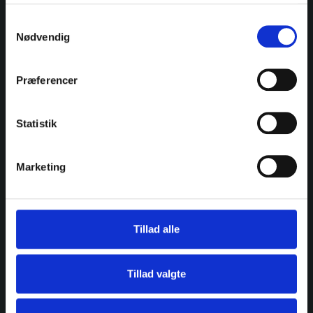
Samtykkevalg
Nødvendig
Præferencer
Jeg accepterer
vilkårerne
Send
Statistik
Vil du se flere fede cases?
Mere end 200 forskellige kunder, i alle størrelser og
Marketing
brancher, har valgt at bruge Hippo til deres
projekter. Gå på opdagelse i vores udvalgte cases
og bliv inspireret af andres gode resultater til din
næste opgave.
Tillad alle
Fede cases
Når du skal i gang med videoproduktion
Tillad valgte
på fyn
- Vores videoprocess
Når vi starter et projekt, sikrer vi os fra starten at du