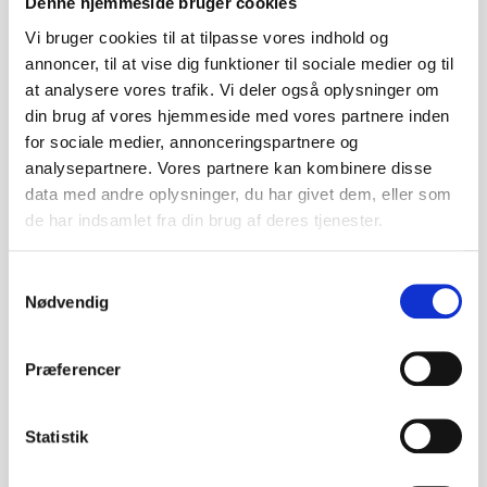
Denne hjemmeside bruger cookies
værdien af jeres event bagefter.
Vi bruger cookies til at tilpasse vores indhold og
Typisk ligger prisen for en
messe- eller
annoncer, til at vise dig funktioner til sociale medier og til
konferencevideo mellem 20.000 og 40.000 kr.
,
at analysere vores trafik. Vi deler også oplysninger om
men vi har også projekter, der koster både mindre
din brug af vores hjemmeside med vores partnere inden
og væsentligt mere – især hvis det kræver flere
for sociale medier, annonceringspartnere og
kamerafolk, grafiske elementer, animation, speak
analysepartnere. Vores partnere kan kombinere disse
eller flere dages optagelse. Ved større opsætninger
data med andre oplysninger, du har givet dem, eller som
eller kampagner kan det nemt lande på
100.000 kr.
de har indsamlet fra din brug af deres tjenester.
eller derover
– og samtidig kan vi presse prisen pr.
video ned, hvis vi producerer flere på samme tid.
Samtykkevalg
Nødvendig
Kort sagt: Vi tilpasser os jer og jeres mål – og
sørger for, at I får video, der både virker i momentet
og lever videre bagefter.
Præferencer
Statistik