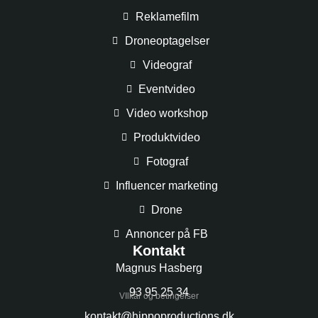
Reklamefilm
Droneoptagelser
Videograf
Eventvideo
Video workshop
Produktvideo
Fotograf
Influencer marketing
Drone
Annoncer på FB
Kontakt
Magnus Hasberg
93 95 25 34
VIlkår og betingelser
kontakt@hippoproductions.dk