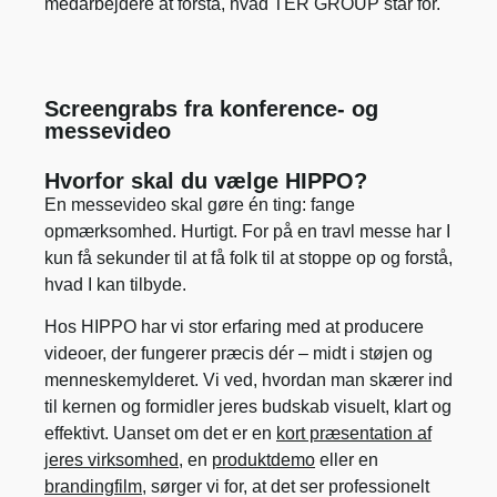
medarbejdere at forstå, hvad TER GROUP står for.
Screengrabs fra konference- og
messevideo
Hvorfor skal du vælge HIPPO?
En messevideo skal gøre én ting: fange
opmærksomhed. Hurtigt. For på en travl messe har I
kun få sekunder til at få folk til at stoppe op og forstå,
hvad I kan tilbyde.
Hos HIPPO har vi stor erfaring med at producere
videoer, der fungerer præcis dér – midt i støjen og
menneskemylderet. Vi ved, hvordan man skærer ind
til kernen og formidler jeres budskab visuelt, klart og
effektivt. Uanset om det er en
kort præsentation af
jeres virksomhed
, en
produktdemo
eller en
brandingfilm
, sørger vi for, at det ser professionelt