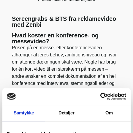
Screengrabs & BTS fra reklamevideo
med Zenbi
Hvad koster en konference- og
messevideo?
Prisen på en messe- eller konferencevideo
afhænger af jeres behov, ambitionsniveau og hvor
omfattende dækningen skal være. Nogle har brug
for én kort video til en storskærm på messen –
andre ønsker en komplet dokumentation af en hel
konference med interviews, stemningsbilleder og
highlights.
Hos HIPPO arbejder vi med en fast timepris og
udregner prisen ud fra netop jeres projekt. Vi
Samtykke
Detaljer
Om
tilpasser format og indhold, så I får mest muligt ud af
jeres investering – uanset om det handler om at
tiltrække opmærksomhed på jeres stand eller vise