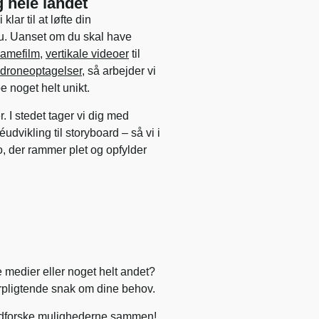
 hele landet
lar til at løfte din
au. Uanset om du skal have
lamefilm
,
vertikale videoer
til
droneoptagelser
, så arbejder vi
 noget helt unikt.
. I stedet tager vi dig med
dvikling til storyboard – så vi i
, der rammer plet og opfylder
e medier eller noget helt andet?
forpligtende snak om dine behov.
 udforske mulighederne sammen!