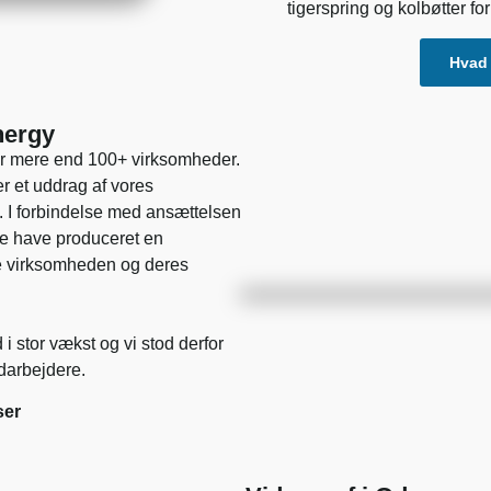
tigerspring og kolbøtter for 
Hvad 
nergy
 for mere end 100+ virksomheder.
r et uddrag af vores
. I forbindelse med ansættelsen
rne have produceret en
e virksomheden og deres
 stor vækst og vi stod derfor
edarbejdere.
ser