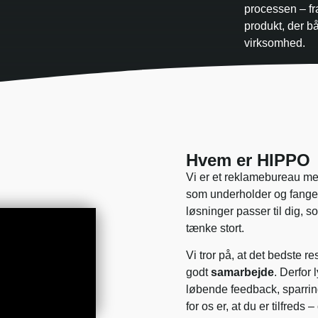
processen – fra
produkt, der bå
virksomhed.
Hvem er HIPPO
Vi er et reklamebureau m
som underholder og fang
løsninger passer til dig, 
tænke stort.
Vi tror på, at det bedste res
godt
samarbejde
. Derfor l
løbende feedback, sparri
for os er, at du er tilfreds