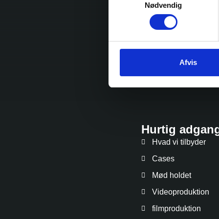
Nødvendig
Jeg accepterer
vilkårerne
Afvis
Hurtig adgan
Hvad vi tilbyder
Cases
Mød holdet
Videoproduktion
filmproduktion