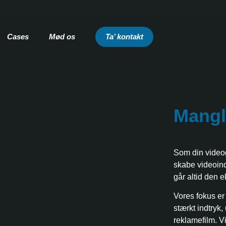
Cases
Mød os
Ta’ kontakt
Mangl
Som din videog
skabe videoindh
går altid den ek
Vores fokus er
stærkt indtryk,
reklamefilm. 