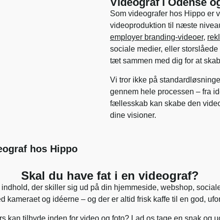
Videograf i Odense og
Som videografer hos Hippo er vi k
videoproduktion til næste nive
employer branding-videoer
,
rek
sociale medier, eller storslåede
tæt sammen med dig for at skabe
Vi tror ikke på standardløsninger
gennem hele processen – fra idéu
fællesskab kan skabe den video
dine visioner.
eograf hos Hippo
Skal du have fat i en videograf?
t indhold, der skiller sig ud på din hjemmeside, webshop, social
d kameraet og idéerne – og der er altid frisk kaffe til en god, u
rs kan tilbyde
inden for video og foto? Lad os tage en snak og