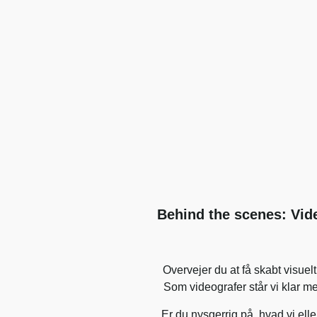
Behind the scenes: Vid
Overvejer du at få skabt visuel
Som videografer står vi klar me
Er du nysgerrig på,
hvad vi elle