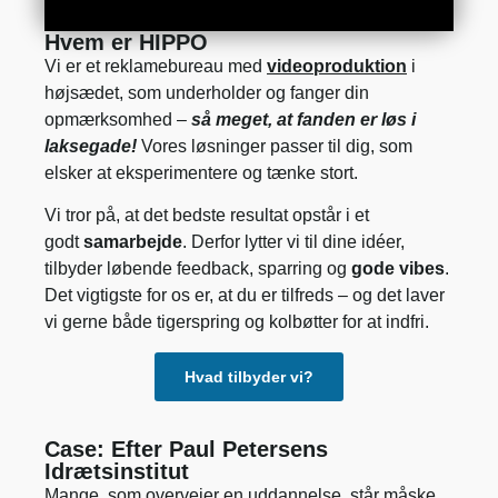
Hvem er HIPPO
Vi er et reklamebureau med
videoproduktion
i
højsædet, som underholder og fanger din
opmærksomhed –
så meget, at fanden er løs i
laksegade!
Vores løsninger passer til dig, som
elsker at eksperimentere og tænke stort.
Vi tror på, at det bedste resultat opstår i et
godt
samarbejde
. Derfor lytter vi til dine idéer,
tilbyder løbende feedback, sparring og
gode vibes
.
Det vigtigste for os er, at du er tilfreds – og det laver
vi gerne både tigerspring og kolbøtter for at indfri.
Hvad tilbyder vi?
Case: Efter Paul Petersens
Idrætsinstitut​
Mange, som overvejer en uddannelse, står måske