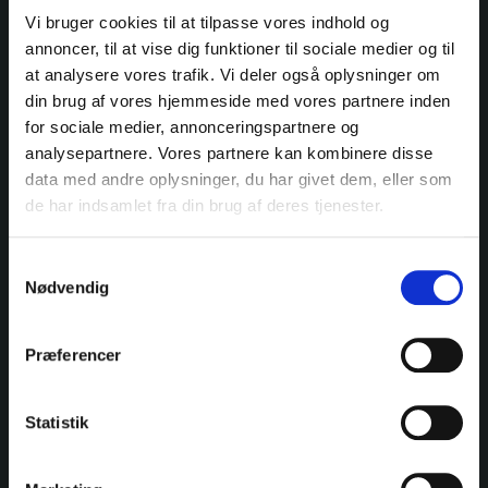
Vi bruger cookies til at tilpasse vores indhold og
annoncer, til at vise dig funktioner til sociale medier og til
at analysere vores trafik. Vi deler også oplysninger om
din brug af vores hjemmeside med vores partnere inden
for sociale medier, annonceringspartnere og
analysepartnere. Vores partnere kan kombinere disse
data med andre oplysninger, du har givet dem, eller som
de har indsamlet fra din brug af deres tjenester.
Jeg accepterer
vilkårerne
Samtykkevalg
Send
Nødvendig
Vil du se flere fede cases?
Mere end 200 forskellige kunder, i alle størrelser og
brancher, har valgt at bruge Hippo til deres
Præferencer
projekter. Gå på opdagelse i vores udvalgte cases
og bliv inspireret af andres gode resultater til din
Statistik
næste opgave.
Fede cases