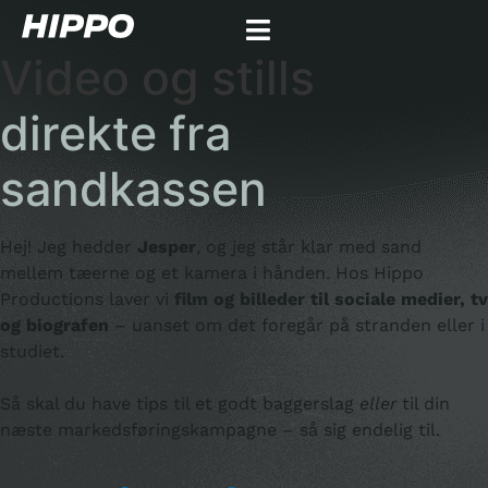
Video og stills
direkte fra
sandkassen
Hej! Jeg hedder
Jesper
, og jeg står klar med sand
mellem tæerne og et kamera i hånden. Hos Hippo
Productions laver vi
film og billeder til sociale medier, tv
og biografen
– uanset om det foregår på stranden eller i
studiet.
Så skal du have tips til et godt baggerslag
eller
til din
næste markedsføringskampagne – så sig endelig til.