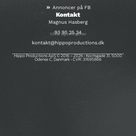
Annoncer på FB
Kontakt
Magnus Hasberg
93 95 25 34
VIlkår og betingelser
kontakt@hippoproductions.dk
Hippo Productions ApS © 2016 – 2026 • Kochsgade 31, 5000
Odense C, Danmark • CVR: 37695866