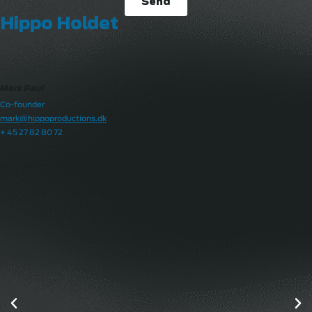
Send
Hippo Holdet
Mark Paul
Co-founder
mark@hippoproductions.dk
+ 45 27 82 80 72