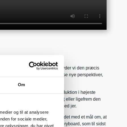
gelse og hele landet
jem midt i skønne Odense, tilbyder vi den præcis
ark. Vi elsker at komme ud og se nye perspektiver,
ide i nye byer.
Om
 dig, der gerne vil have videoproduktion i højeste
randing
,
produktvideo
,
højformat
eller ligefrem den
 altid klar på at arbejde sammen med jer.
 medier og til at analysere
sning, men i stedet går vi til bordet med et mål om, at
nden for sociale medier,
rbejde en idéliste og senere storyboard, som til sidst
e oplysninger, du har givet