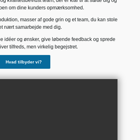
g kvalitetsbevidst team, der er klar til at støtte dig og
ampen om dine kunders opmærksomhed.
oduktion, masser af gode grin og et team, du kan stole
 et nært samarbejde med dig.
l dine idéer og ønsker, give løbende feedback og sprede
iver tilfreds, men virkelig begejstret.
Hvad tilbyder vi?