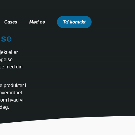
Cases
Mød os
Ta’ kontakt
lse
ekt eller
agelse
lpe med din
e produkter i
 overordnet
 om hvad vi
 dag.