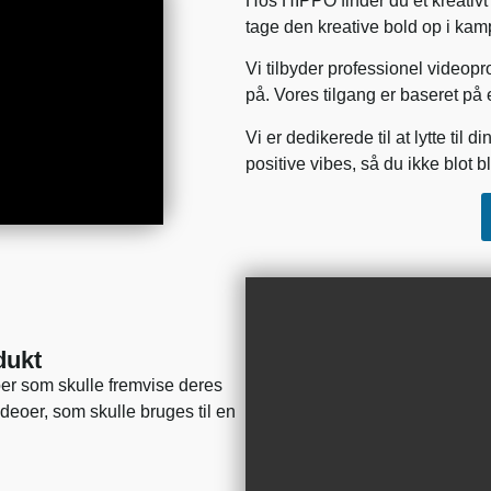
Hos HIPPO finder du et kreativt o
tage den kreative bold op i k
Vi tilbyder professionel videopr
på. Vores tilgang er baseret på
Vi er dedikerede til at lytte ti
positive vibes, så du ikke blot bl
dukt
oer som skulle fremvise deres
videoer, som skulle bruges til en