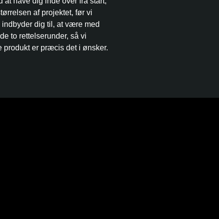
 at have dig inde over fra start,
tørrelsen af projektet, før vi
indbyder dig til, at være med
e to rettelserunder, så vi
 produkt er præcis det i ønsker.