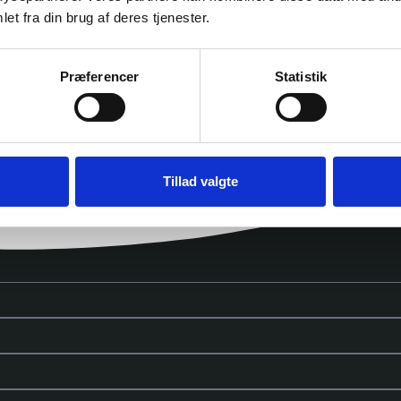
bliver til det videoprodukt I har
et fra din brug af deres tjenester.
Præferencer
Statistik
Tillad valgte