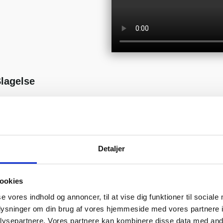
Slagelse
Videoproduktion i Sla
Selvom Hippo Productions har h
samme høje service i hele Danm
og kunne bruge vores kreative s
Detaljer
Hippo er altid klar på at hjælpe
kaliber. Om det er til
employer b
ookies
helt store
dronevideo
, så er vi
se vores indhold og annoncer, til at vise dig funktioner til sociale
Vi tilbyder ikke en samlepakkelø
oplysninger om din brug af vores hjemmeside med vores partnere i
vi i samarbejde med jer, kan uda
ysepartnere. Vores partnere kan kombinere disse data med andr