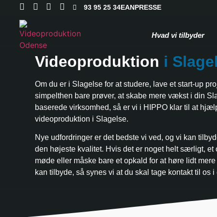
93 95 25 34
EAN
PRESSE
Hvad vi tilbyder
Videoproduktion
i Slage
Om du er i Slagelse for at studere, lave et start-up proj
simpelthen bare prøver, at skabe mere vækst i din Sl
baserede virksomhed, så er vi i HIPPO klar til at hjæ
videoproduktion i Slagelse.
Nye udfordringer er det bedste vi ved, og vi kan tilbyd
den højeste kvalitet. Hvis det er noget helt særligt, et
møde eller måske bare et opkald for at høre lidt mere
kan tilbyde, så synes vi at du skal tage kontakt til os i